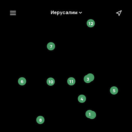
Иерусалим
12
7
9
3
6
11
10
5
4
1
2
8