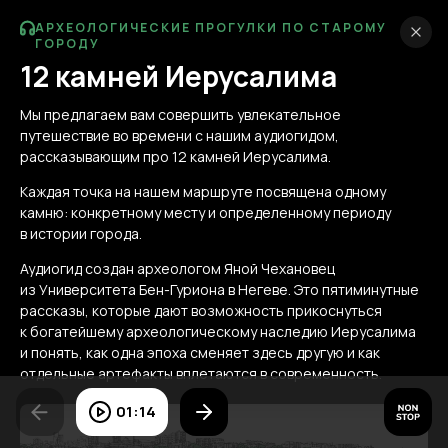
АРХЕОЛОГИЧЕСКИЕ ПРОГУЛКИ ПО СТАРОМУ
ГОРОДУ
12 камней Иерусалима
Мы предлагаем вам совершить увлекательное
путешествие во времени с нашим аудиогидом,
рассказывающим про 12 камней Иерусалима.
Каждая точка на нашем маршруте посвящена одному
камню: конкретному месту и определенному периоду
в истории города.
Аудиогид создан археологом Яной Чехановец
из Университета Бен-Гуриона в Негеве. Это пятиминутные
рассказы, которые дают возможность прикоснуться
к богатейшему археологическому наследию Иерусалима
и понять, как одна эпоха сменяет здесь другую и как
отдельные артефакты вплетаются в современность.
Маршруты
01:14